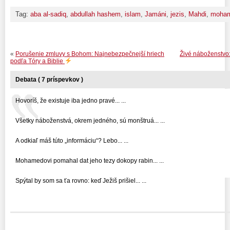
Tag:
aba al-sadiq
,
abdullah hashem
,
islam
,
Jamáni
,
jezis
,
Mahdi
,
moha
«
Porušenie zmluvy s Bohom: Najnebezpečnejší hriech
Živé náboženstvo:
podľa Tóry a Biblie
Debata ( 7 príspevkov )
Hovoríš, že existuje iba jedno pravé... ...
Všetky náboženstvá, okrem jedného, sú monštruá... ...
A odkiaľ máš túto „informáciu“? Lebo... ...
Mohamedovi pomahal dat jeho tezy dokopy rabin... ...
Spýtal by som sa ťa rovno: keď Ježiš prišiel... ...