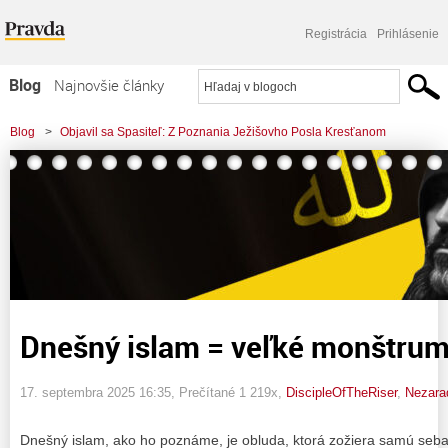
Registrácia
Prihlásenie
Blog
Najnovšie články
Najčítanejšie články
Blog
>
Objavil sa Spasiteľ: Z Poznania Ježišovho Posla Kresťanom
Najkomentovanejšie články
>
Dnešný islam = veľké monštrum
Zoznam blogov
Komerčné blogy
Dnešný islam = veľké monštru
17. septembra 2025 16:35
, Prečítané 1 219x,
DiscipleOfTheRiser
,
Nezara
Dnešný islam, ako ho poznáme, je obluda, ktorá zožiera samú seba a