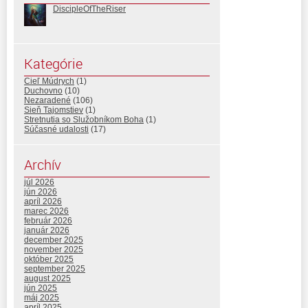
DiscipleOfTheRiser
Kategórie
Cieľ Múdrych
(1)
Duchovno
(10)
Nezaradené
(106)
Sieň Tajomstiev
(1)
Stretnutia so Služobníkom Boha
(1)
Súčasné udalosti
(17)
Archív
júl 2026
jún 2026
apríl 2026
marec 2026
február 2026
január 2026
december 2025
november 2025
október 2025
september 2025
august 2025
jún 2025
máj 2025
apríl 2025