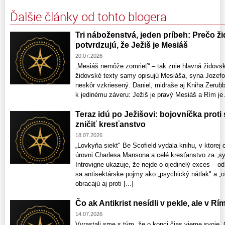
Ďalšie články od tohto blogera
Tri náboženstvá, jeden príbeh: Prečo ž
potvrdzujú, že Ježiš je Mesiáš
20.07.2026
„Mesiáš nemôže zomrieť“ – tak znie hlavná židovsk
židovské texty samy opisujú Mesiáša, syna Jozefov
neskôr vzkriesený. Daniel, midraše aj Kniha Zerubb
k jedinému záveru: Ježiš je pravý Mesiáš a Rím je A
Teraz idú po Ježišovi: bojovníčka proti
zničiť kresťanstvo
18.07.2026
„Lovkyňa siekt" Be Scofield vydala knihu, v ktorej
úrovni Charlesa Mansona a celé kresťanstvo za „s
Introvigne ukazuje, že nejde o ojedinelý exces – o
sa antisektárske pojmy ako „psychický nátlak" a „
obracajú aj proti [...]
Čo ak Antikrist nesídli v pekle, ale v Rí
14.07.2026
Vyrastali sme s tým, že o konci čias vieme svoje. 