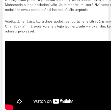
Mohameda a jeho poslednej vôle. Je to monštrum, ktoré živí samo s
nedokáže svetu ponúknuť nič iné než ďalšie utrpenie.
Všetka tá nenávisť, ktorú dnes spoločnosť oprávnene cíti voči islam
Chattába (la), má svoje korene v tejto jedinej zrade – v okamihu, k
odmietli jeho závet: