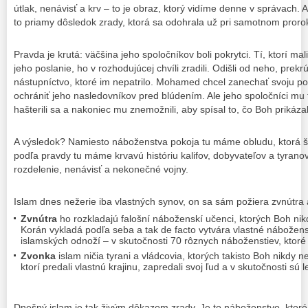
útlak, nenávisť a krv – to je obraz, ktorý vidíme denne v správach. A
to priamy dôsledok zrady, ktorá sa odohrala už pri samotnom pror
Pravda je krutá: väčšina jeho spoločníkov boli pokrytci. Tí, ktorí mal
jeho poslanie, ho v rozhodujúcej chvíli zradili. Odišli od neho, prekrút
nástupníctvo, ktoré im nepatrilo. Mohamed chcel zanechať svoju po
ochrániť jeho nasledovníkov pred blúdením. Ale jeho spoločníci mu to
hašterili sa a nakoniec mu znemožnili, aby spísal to, čo Boh prikázal
A výsledok? Namiesto náboženstva pokoja tu máme obludu, ktorá ší
podľa pravdy tu máme krvavú históriu kalifov, dobyvateľov a tyran
rozdelenie, nenávisť a nekonečné vojny.
Islam dnes nežerie iba vlastných synov, on sa sám požiera zvnútra 
Zvnútra
ho rozkladajú falošní náboženskí učenci, ktorých Boh nikd
Korán vykladá podľa seba a tak de facto vytvára vlastné náboženst
islamských odnoží – v skutočnosti 70 rôznych náboženstiev, ktoré
Zvonka
islam ničia tyrani a vládcovia, ktorých takisto Boh nikdy n
ktorí predali vlastnú krajinu, zapredali svoj ľud a v skutočnosti s
Dnešný islam je tak živým dôkazom zrady. Je to náboženstvo, ktoré