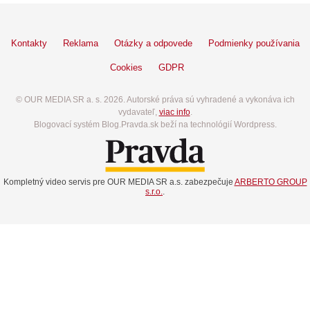
Kontakty
Reklama
Otázky a odpovede
Podmienky používania
Cookies
GDPR
© OUR MEDIA SR a. s. 2026. Autorské práva sú vyhradené a vykonáva ich
vydavateľ,
viac info
.
Blogovací systém Blog.Pravda.sk beží na technológií Wordpress.
Kompletný video servis pre OUR MEDIA SR a.s. zabezpečuje
ARBERTO GROUP
s.r.o.
.