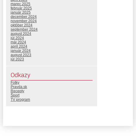
marec 2025
február 2025
január 2025
december 2024
november 2024
október 2024
september 2024
august 2024
júl 2024
máj 2024
apríl 2024
január 2024
august 2023
júl 2023
Odkazy
Fotky
Pravda.sk
Recepty
Šport
TV program