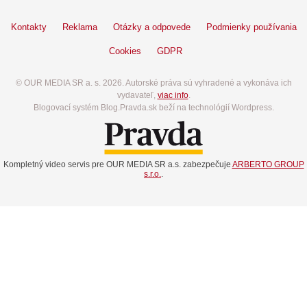
Kontakty
Reklama
Otázky a odpovede
Podmienky používania
Cookies
GDPR
© OUR MEDIA SR a. s. 2026. Autorské práva sú vyhradené a vykonáva ich
vydavateľ,
viac info
.
Blogovací systém Blog.Pravda.sk beží na technológií Wordpress.
Kompletný video servis pre OUR MEDIA SR a.s. zabezpečuje
ARBERTO GROUP
s.r.o.
.