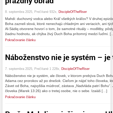
prázdny obrad
8. septembra 2025, Prečítané 932x,
DiscipleOfTheRiser
Mahdi: duchovný vodca alebo Kráľ všetkých kráľov? V druhej epizód
Boha zazneli slová, ktoré nenechajú chladným ani veriacich, ani tý
Al-Sádiq otvorene hovorí o tom, že samotné rituály – modlitby, pôs
žiadnu hodnotu, ak chýba živý Duch Boha prítomný medzi ľuďmi. [
Pokračovanie článku
Náboženstvo nie je systém – je 
7. septembra 2025, Prečítané 1 228x,
DiscipleOfTheRiser
Náboženstvo nie je systém, ale človek, v ktorom prebýva Duch Boh
Adama cez prorokov až po dnešok. Cieľom je nájsť toho človeka, ktor
Závet od Boha, najvyššia múdrosť, zástava „Nadvláda patrí Bohu“. 
človeka (Marek 13:26) ako o tretej osobe, nie o sebe. Izaiáš […]
Pokračovanie článku