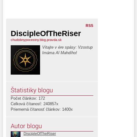
RSS
DiscipleOfTheRiser
chudobnypocestny.blog.pravda.sk
Vitajte v ére spásy: Vzostup
Imáma Al Mahdího!
Štatistiky blogu
Počet článkov: 172
Celková čítanosť: 240857x
Priemerná čítanosť článkov: 1400x
Autor blogu
DiscipleOfTheRiser