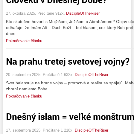
27. októbra 2025, Prečítané 912x,
DiscipleOfTheRiser
Kto skutočne hovoril s Mojžišom, Ježišom a Abrahámom? Objav uče
odhaľuje, že Imám Alí – Duch Boží – bol hlasom, cez ktorý Boh preh
dnes.
Pokračovanie článku
Na prahu tretej svetovej vojny?
20. septembra 2025, Prečítané 1 632x,
DiscipleOfTheRiser
Svet balansuje na hrane vojny – proroctvá a realita sa spájajú. Ma
zbraní namiesto Boha.
Pokračovanie článku
Dnešný islam = veľké monštru
17. septembra 2025, Prečítané 1 218x,
DiscipleOfTheRiser