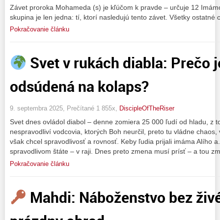
Závet proroka Mohameda (s) je kľúčom k pravde – určuje 12 Imá
skupina je len jedna: tí, ktorí nasledujú tento závet. Všetky ostatné
Pokračovanie článku
Svet v rukách diabla: Prečo
odsúdená na kolaps?
9. septembra 2025, Prečítané 1 855x,
DiscipleOfTheRiser
Svet dnes ovládol diabol – denne zomiera 25 000 ľudí od hladu, z 
nespravodliví vodcovia, ktorých Boh neurčil, preto tu vládne chaos,
však chcel spravodlivosť a rovnosť. Keby ľudia prijali imáma Alího a
spravodlivom štáte – v raji. Dnes preto zmena musí prísť – a tou z
Pokračovanie článku
Mahdi: Náboženstvo bez živé