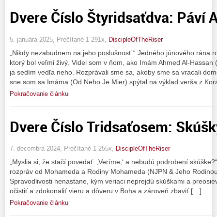
Dvere Číslo Štyridsaťdva: Páví A
5. januára 2025, Prečítané 1 291x,
DiscipleOfTheRiser
„Nikdy nezabudnem na jeho poslušnosť.“ Jedného júnového rána ro
ktorý bol veľmi živý. Videl som v ňom, ako Imám Ahmed Al-Hassan 
ja sedím vedľa neho. Rozprávali sme sa, akoby sme sa vracali do
sne som sa Imáma (Od Neho Je Mier) spýtal na výklad verša z Korá
Pokračovanie článku
Dvere Číslo Tridsaťosem: Skúšk
7. decembra 2024, Prečítané 1 255x,
DiscipleOfTheRiser
„Myslia si, že stačí povedať: ‚Veríme,‘ a nebudú podrobení skúške?“
rozpráv od Mohameda a Rodiny Mohameda (NJPN & Jeho Rodinou), 
Spravodlivosti nenastane, kým veriaci neprejdú skúškami a preosiev
očistiť a zdokonaliť vieru a dôveru v Boha a zároveň zbaviť […]
Pokračovanie článku