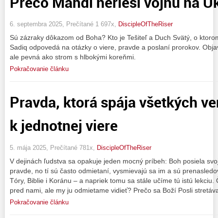
Prečo Mahdi nerieši vojnu na U
6. septembra 2025, Prečítané 1 697x,
DiscipleOfTheRiser
Sú zázraky dôkazom od Boha? Kto je Tešiteľ a Duch Svätý, o ktorom
Sadiq odpovedá na otázky o viere, pravde a poslaní prorokov. Objavt
ale pevná ako strom s hlbokými koreňmi.
Pokračovanie článku
Pravda, ktorá spája všetkých ve
k jednotnej viere
5. mája 2025, Prečítané 781x,
DiscipleOfTheRiser
V dejinách ľudstva sa opakuje jeden mocný príbeh: Boh posiela svoji
pravde, no tí sú často odmietaní, vysmievajú sa im a sú prenasled
Tóry, Biblie i Koránu – a napriek tomu sa stále učíme tú istú lekciu
pred nami, ale my ju odmietame vidieť? Prečo sa Boží Posli stretáva
Pokračovanie článku