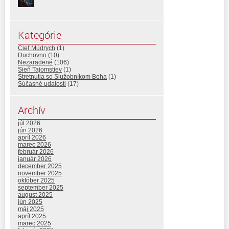
Kategórie
Cieľ Múdrych
(1)
Duchovno
(10)
Nezaradené
(106)
Sieň Tajomstiev
(1)
Stretnutia so Služobníkom Boha
(1)
Súčasné udalosti
(17)
Archív
júl 2026
jún 2026
apríl 2026
marec 2026
február 2026
január 2026
december 2025
november 2025
október 2025
september 2025
august 2025
jún 2025
máj 2025
apríl 2025
marec 2025