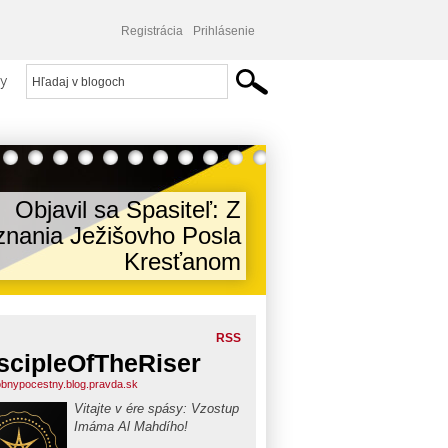
Registrácia
Prihlásenie
y
Objavil sa Spasiteľ: Z
nania Ježišovho Posla
Kresťanom
RSS
scipleOfTheRiser
bnypocestny.blog.pravda.sk
Vitajte v ére spásy: Vzostup
Imáma Al Mahdího!