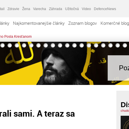
tail
Zdravie
Žena
Varecha
Záhrada
Užitočná
Video
DefenceNews
lánky
Najkomentovanejšie články
Zoznam blogov
Komerčné blog
ovho Posla Kresťanom
Poz
Di
rali sami. A teraz sa
chudo