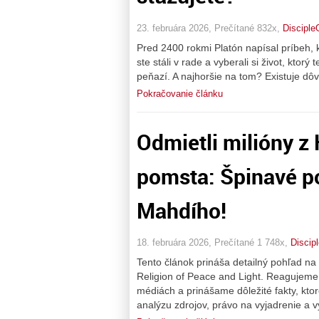
23. februára 2026, Prečítané 832x,
Disciple
Pred 2400 rokmi Platón napísal príbeh, 
ste stáli v rade a vyberali si život, ktorý
peňazí. A najhoršie na tom? Existuje dô
Pokračovanie článku
Odmietli milióny z 
pomsta: Špinavé p
Mahdího!
18. februára 2026, Prečítané 1 748x,
Discip
Tento článok prináša detailný pohľad na
Religion of Peace and Light. Reagujeme
médiách a prinášame dôležité fakty, kt
analýzu zdrojov, právo na vyjadrenie a v