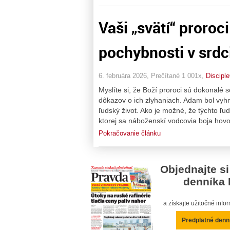
Vaši „svätí“ proroc
pochybnosti v srdc
6. februára 2026, Prečítané 1 001x,
Discipl
Myslíte si, že Boží proroci sú dokonalé 
dôkazov o ich zlyhaniach. Adam bol vyh
ľudský život. Ako je možné, že týchto 
ktorej sa náboženskí vodcovia boja hovor
Pokračovanie článku
Objednajte si
denníka 
a získajte užitočné inf
Predplatné denn