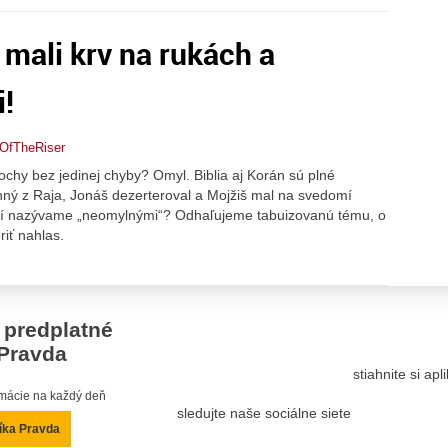
i mali krv na rukách a
i!
eOfTheRiser
sochy bez jedinej chyby? Omyl. Biblia aj Korán sú plné
nný z Raja, Jonáš dezerteroval a Mojžiš mal na svedomí
ľudí nazývame „neomylnými“? Odhaľujeme tabuizovanú tému, o
iť nahlas.
 predplatné
Pravda
stiahnite si ap
ormácie na každý deň
sledujte naše sociálne siete
íka Pravda