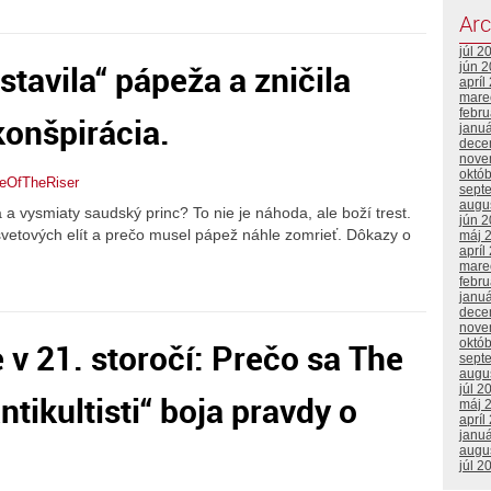
Arc
júl 2
stavila“ pápeža a zničila
jún 
apríl
mare
febr
 konšpirácia.
janu
dece
nove
októ
leOfTheRiser
sept
augu
a vysmiaty saudský princ? To nie je náhoda, ale boží trest.
jún 
 svetových elít a prečo musel pápež náhle zomrieť. Dôkazy o
máj 
apríl
mare
febr
janu
dece
nove
 v 21. storočí: Prečo sa The
októ
sept
augu
júl 2
ntikultisti“ boja pravdy o
máj 
apríl
janu
augu
júl 2