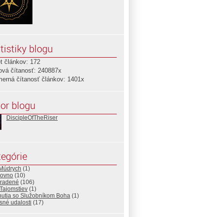
tistiky blogu
t článkov: 172
ová čítanosť: 240887x
merná čítanosť článkov: 1401x
or blogu
DiscipleOfTheRiser
egórie
 Múdrych
(1)
ovno
(10)
radené
(106)
Tajomstiev
(1)
nutia so Služobníkom Boha
(1)
sné udalosti
(17)