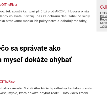
leOfTheRiser
Od
Vojtíšek spustili kampaň plnú lží proti AROPL. Hovoria o nás
Fotky
enov vo svete. Kritizujú nás za ochranu detí, zatiaľ čo školy
Prav
Rece
ánku strhávame masku ich pokrytectva a odhaľujeme fakty,
Šport
TV p
ečo sa správate ako
ša myseľ dokáže ohýbať
eOfTheRiser
ti ako zvieratá. Mahdí Aba Al-Sadiq odhaľuje brutálnu pravdu
le vašej mysle, ktorá dokáže ohýbať realitu. Toto video zmení