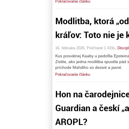
Pokračovanie článku
Modlitba, ktorá „od
kráľov: Toto nie je
16. februára 2026, Prečítané 1 419x,
Discip
Kus posvätnej Kaaby u pedofila Epsteina 
Zistite, ako jedna modlitba spustila pád
príchode Mahdiho sú desivé a jasné.
Pokračovanie článku
Hon na čarodejnice
Guardian a českí „a
AROPL?