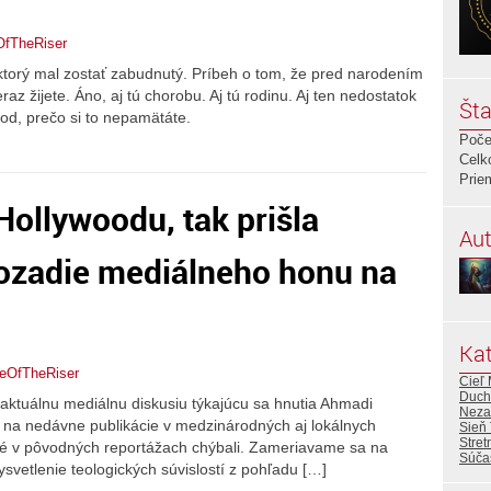
OfTheRiser
ktorý mal zostať zabudnutý. Príbeh o tom, že pred narodením
 teraz žijete. Áno, aj tú chorobu. Aj tú rodinu. Aj ten nedostatok
Šta
vod, prečo si to nepamätáte.
Poče
Celk
Prie
Hollywoodu, tak prišla
Aut
ozadie mediálneho honu na
Kat
leOfTheRiser
Cieľ
Duch
 aktuálnu mediálnu diskusiu týkajúcu sa hnutia Ahmadi
Neza
 na nedávne publikácie v medzinárodných aj lokálnych
Sieň 
Stret
oré v pôvodných reportážach chýbali. Zameriavame sa na
Súča
ysvetlenie teologických súvislostí z pohľadu […]