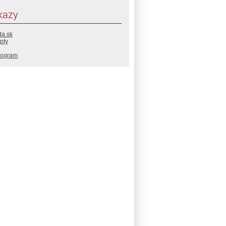
kazy
da.sk
pty
rogram