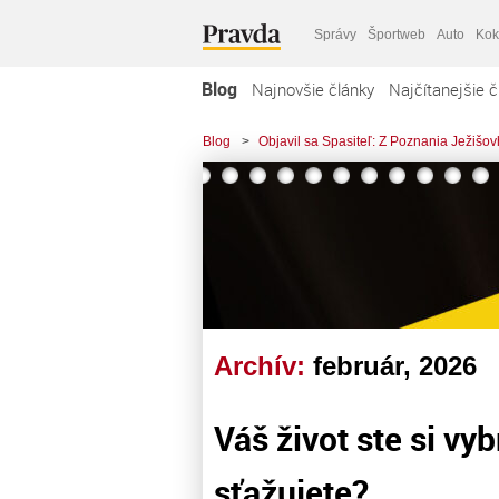
Správy
Športweb
Auto
Kok
Blog
Najnovšie články
Najčítanejšie č
Blog
>
Objavil sa Spasiteľ: Z Poznania Ježiš
Archív:
február, 2026
Váš život ste si vyb
sťažujete?