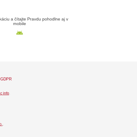
likáciu a čítajte Pravdu pohodlne aj v
mobile
GDPR
c info
.
o.
.