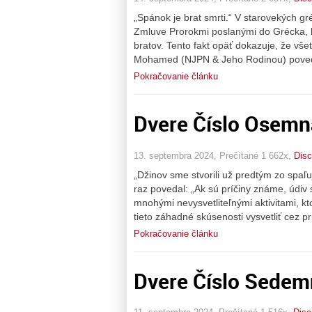
„Spánok je brat smrti.“ V starovekých g
Zmluve Prorokmi poslanými do Grécka, 
bratov. Tento fakt opäť dokazuje, že vš
Mohamed (NJPN & Jeho Rodinou) povedal:
Pokračovanie článku
Dvere Číslo Osemn
13. septembra 2024, Prečítané 1 662x,
Disc
„Džinov sme stvorili už predtým zo spa
raz povedal: „Ak sú príčiny známe, údiv s
mnohými nevysvetliteľnými aktivitami, k
tieto záhadné skúsenosti vysvetliť cez 
Pokračovanie článku
Dvere Číslo Sedemn