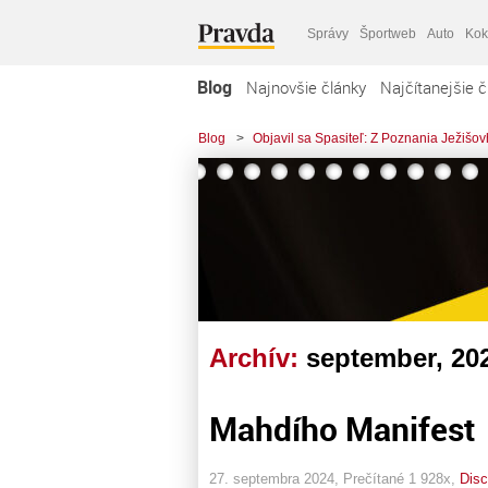
Správy
Športweb
Auto
Kok
Blog
Najnovšie články
Najčítanejšie č
Blog
>
Objavil sa Spasiteľ: Z Poznania Ježiš
Archív:
september, 20
Mahdího Manifest
27. septembra 2024, Prečítané 1 928x,
Disc