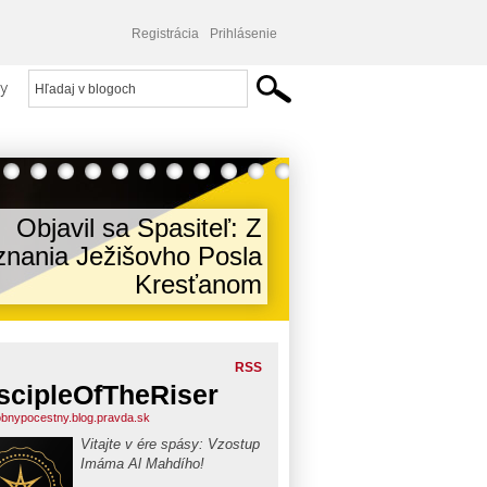
Registrácia
Prihlásenie
y
Objavil sa Spasiteľ: Z
nania Ježišovho Posla
Kresťanom
RSS
scipleOfTheRiser
bnypocestny.blog.pravda.sk
Vitajte v ére spásy: Vzostup
Imáma Al Mahdího!