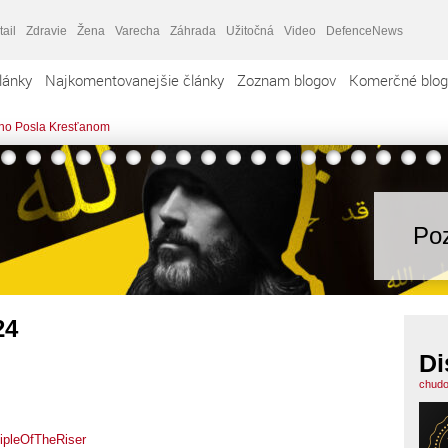
tail
Zdravie
Žena
Varecha
Záhrada
Užitočná
Video
DefenceNews
lánky
Najkomentovanejšie články
Zoznam blogov
Komerčné blog
ovho Posla Kresťanom
Poz
24
Di
chudo
ipleOfTheRiser