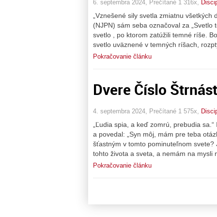
6. septembra 2024, Prečítané 1 316x,
Disci
„Vznešené sily svetla zmiatnu všetkých
(NJPN) sám seba označoval za „Svetlo to
svetlo , po ktorom zatúžili temné ríše. B
svetlo uväznené v temných ríšach, rozpt
Pokračovanie článku
Dvere Číslo Štrnás
4. septembra 2024, Prečítané 1 575x,
Disci
„Ľudia spia, a keď zomrú, prebudia sa.
a povedal: „Syn môj, mám pre teba otáz
šťastným v tomto pominuteľnom svete? J
tohto života a sveta, a nemám na mysli
Pokračovanie článku