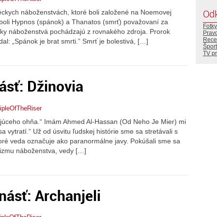
Od
réckych náboženstvách, ktoré boli založené na Noemovej
boli Hypnos (spánok) a Thanatos (smrť) považovaní za
Fotky
etky náboženstvá pochádzajú z rovnakého zdroja. Prorok
Prav
Rece
 „Spánok je brat smrti.” Smrť je bolestivá, […]
Šport
TV p
ásť: Džinovia
ipleOfTheRiser
ľujúceho ohňa.“ Imám Ahmed Al-Hassan (Od Neho Je Mier) mi
a vytratí.“ Už od úsvitu ľudskej histórie sme sa stretávali s
toré veda označuje ako paranormálne javy. Pokúšali sme sa
prizmu náboženstva, vedy […]
ásť: Archanjeli