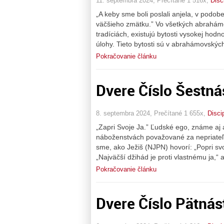
11. septembra 2024, Prečítané 1 516x,
Disc
„A keby sme boli poslali anjela, v podobe
väčšieho zmätku.” Vo všetkých abrahám
tradíciách, existujú bytosti vysokej hodn
úlohy. Tieto bytosti sú v abrahámovsk
Pokračovanie článku
Dvere Číslo Šestná
8. septembra 2024, Prečítané 1 655x,
Disci
„Zapri Svoje Ja.” Ľudské ego, známe aj a
náboženstvách považované za nepriateľa.
sme, ako Ježiš (NJPN) hovorí: „Popri s
„Najväčší džihád je proti vlastnému ja,“ 
Pokračovanie článku
Dvere Číslo Pätnás