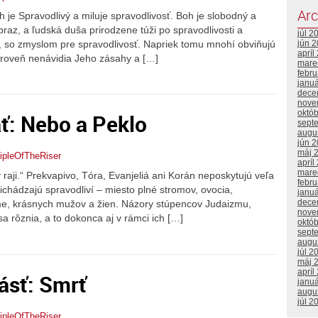
Arc
h je Spravodlivý a miluje spravodlivosť. Boh je slobodný a
braz, a ľudská duša prirodzene túži po spravodlivosti a
júl 2
o, so zmyslom pre spravodlivosť. Napriek tomu mnohí obviňujú
jún 
apríl
ároveň nenávidia Jeho zásahy a […]
mare
febr
janu
dece
nove
októ
ť: Nebo a Peklo
sept
augu
jún 
máj 
ipleOfTheRiser
apríl
mare
raji.“ Prekvapivo, Tóra, Evanjeliá ani Korán neposkytujú veľa
febr
richádzajú spravodliví – miesto plné stromov, ovocia,
janu
dece
jme, krásnych mužov a žien. Názory stúpencov Judaizmu,
nove
a rôznia, a to dokonca aj v rámci ich […]
októ
sept
augu
júl 2
máj 
apríl
ásť: Smrť
janu
augu
júl 2
ipleOfTheRiser