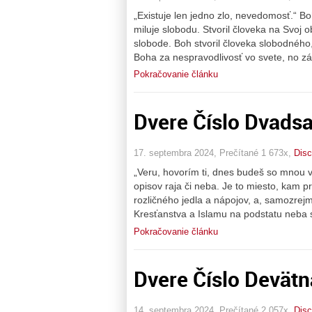
„Existuje len jedno zlo, nevedomosť.“ Bo
miluje slobodu. Stvoril človeka na Svoj o
slobode. Boh stvoril človeka slobodnéh
Boha za nespravodlivosť vo svete, no z
Pokračovanie článku
Dvere Číslo Dvadsa
17. septembra 2024, Prečítané 1 673x,
Disc
„Veru, hovorím ti, dnes budeš so mnou v 
opisov raja či neba. Je to miesto, kam p
rozličného jedla a nápojov, a, samozre
Kresťanstva a Islamu na podstatu neba s
Pokračovanie článku
Dvere Číslo Devätn
14. septembra 2024, Prečítané 2 057x,
Disc