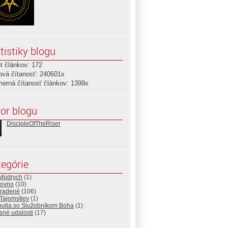
tistiky blogu
t článkov: 172
ová čítanosť: 240601x
merná čítanosť článkov: 1399x
or blogu
DiscipleOfTheRiser
egórie
 Múdrych
(1)
ovno
(10)
radené
(106)
Tajomstiev
(1)
nutia so Služobníkom Boha
(1)
sné udalosti
(17)