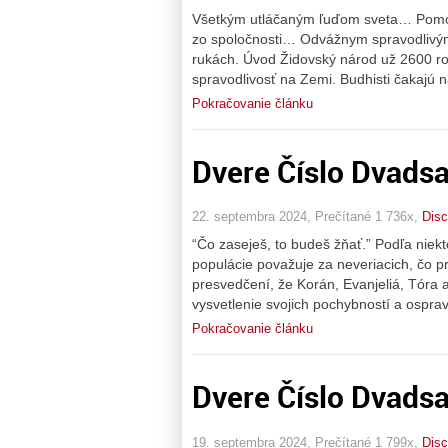
Všetkým utláčaným ľuďom sveta… Pom
zo spoločnosti… Odvážnym spravodlivým
rukách. Úvod Židovský národ už 2600 ro
spravodlivosť na Zemi. Budhisti čakajú 
Pokračovanie článku
Dvere Číslo Dvads
22. septembra 2024, Prečítané 1 736x,
Disc
“Čo zaseješ, to budeš žňať.” Podľa niekt
populácie považuje za neveriacich, čo pr
presvedčení, že Korán, Evanjeliá, Tóra
vysvetlenie svojich pochybností a ospra
Pokračovanie článku
Dvere Číslo Dvadsa
19. septembra 2024, Prečítané 1 799x,
Disc