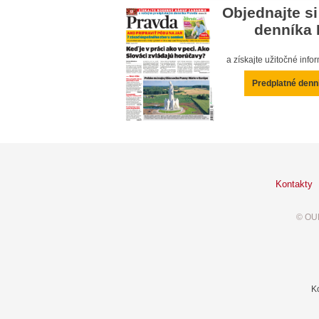
Objednajte si
denníka 
a získajte užitočné inf
Predplatné denn
Kontakty
© OUR
K