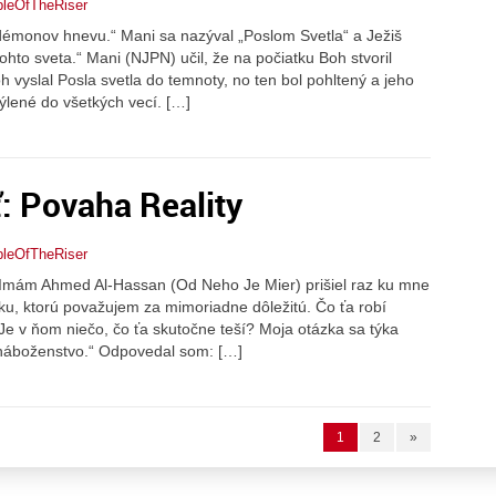
pleOfTheRiser
 démonov hnevu.“ Mani sa nazýval „Poslom Svetla“ a Ježiš
hto sveta.“ Mani (NJPN) učil, že na počiatku Boh stvoril
oh vyslal Posla svetla do temnoty, no ten bol pohltený a jeho
ýlené do všetkých vecí. […]
ť: Povaha Reality
pleOfTheRiser
“ Imám Ahmed Al-Hassan (Od Neho Je Mier) prišiel raz ku mne
ku, ktorú považujem za mimoriadne dôležitú. Čo ťa robí
e v ňom niečo, čo ťa skutočne teší? Moja otázka sa týka
 náboženstvo.“ Odpovedal som: […]
1
2
»