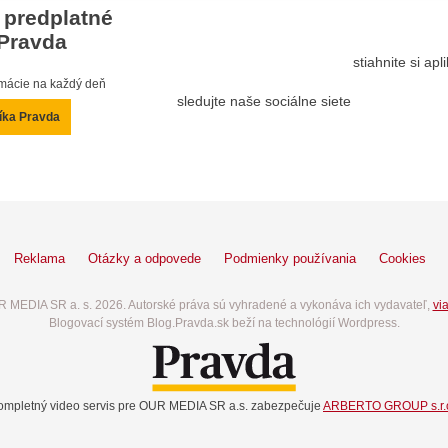
 predplatné
Pravda
stiahnite si ap
ormácie na každý deň
sledujte naše sociálne siete
íka Pravda
Reklama
Otázky a odpovede
Podmienky používania
Cookies
 MEDIA SR a. s. 2026. Autorské práva sú vyhradené a vykonáva ich vydavateľ,
via
Blogovací systém Blog.Pravda.sk beží na technológií Wordpress.
ompletný video servis pre OUR MEDIA SR a.s. zabezpečuje
ARBERTO GROUP s.r.