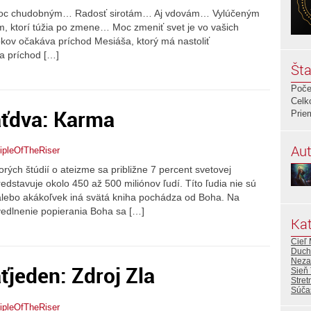
oc chudobným… Radosť sirotám… Aj vdovám… Vylúčeným
, ktorí túžia po zmene… Moc zmeniť svet je vo vašich
kov očakáva príchod Mesiáša, ktorý má nastoliť
na príchod […]
Šta
Poče
Celk
aťdva: Karma
Prie
Aut
ipleOfTheRiser
orých štúdií o ateizme sa približne 7 percent svetovej
edstavuje okolo 450 až 500 miliónov ľudí. Títo ľudia nie sú
 alebo akákoľvek iná svätá kniha pochádza od Boha. Na
vedlnenie popierania Boha sa […]
Kat
Cieľ
Duch
Neza
ťjeden: Zdroj Zla
Sieň 
Stret
Súča
ipleOfTheRiser