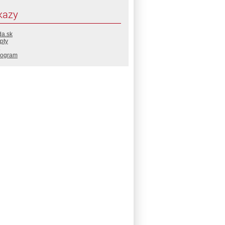
kazy
da.sk
pty
rogram