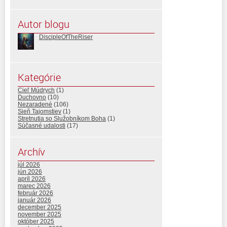
Autor blogu
DiscipleOfTheRiser
Kategórie
Cieľ Múdrych
(1)
Duchovno
(10)
Nezaradené
(106)
Sieň Tajomstiev
(1)
Stretnutia so Služobníkom Boha
(1)
Súčasné udalosti
(17)
Archív
júl 2026
jún 2026
apríl 2026
marec 2026
február 2026
január 2026
december 2025
november 2025
október 2025