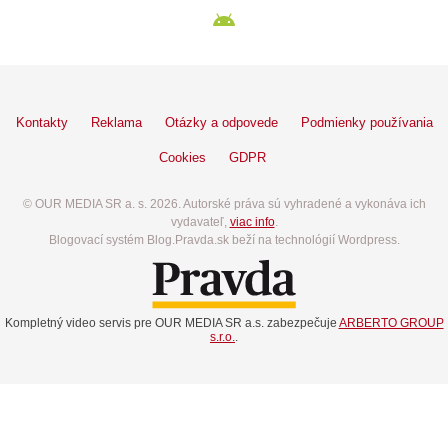
Kontakty
Reklama
Otázky a odpovede
Podmienky používania
Cookies
GDPR
© OUR MEDIA SR a. s. 2026. Autorské práva sú vyhradené a vykonáva ich
vydavateľ,
viac info
.
Blogovací systém Blog.Pravda.sk beží na technológií Wordpress.
Kompletný video servis pre OUR MEDIA SR a.s. zabezpečuje
ARBERTO GROUP
s.r.o.
.