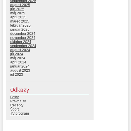
september 2025
august 2025
jún 2025
máj 2025
apríl 2025
marec 2025
február 2025
január 2025
december 2024
november 2024
október 2024
september 2024
august 2024
júl 2024
máj 2024
apríl 2024
január 2024
august 2023
júl 2023
Odkazy
Fotky
Pravda.sk
Recepty
Šport
TV program