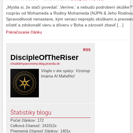
„Myslia si, že stačí povedať: ‚Veríme,‘ a nebudú podrobení skúške?“
rozpráv od Mohameda a Rodiny Mohameda (NJPN & Jeho Rodinou), 
Spravodlivosti nenastane, kým veriaci neprejdú skúškami a preosiev
očistiť a zdokonaliť vieru a dôveru v Boha a zároveň zbaviť […]
Pokračovanie článku
RSS
DiscipleOfTheRiser
chudobnypocestny.blog.pravda.sk
Vitajte v ére spásy: Vzostup
Imáma Al Mahdího!
Štatistiky blogu
Počet článkov: 172
Celková čítanosť: 241012x
Priemerná čítanosť článkov: 1401x