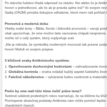
Po stáročia ľudstvo hľadá odpoveď na otázku: Kto alebo čo je Antik
hovorí o jednotlivcovi, ale čo ak je pravda úplne iná? Vo svojom r
Sadiq (ONJM) prináša šokujúce odhalenie, ktoré mení náš pohľad n
Proroctvá a moderná doba
:
Všetky sväté texty – Biblia, Korán i židovské proroctvá – varujú pre
však upozorňuje, že sme možno tieto varovania chápali nesprávne.
mohlo ísť o celý systém, ktorý ovplyvňuje svet.
„Nie je náhoda, že symbolika moderných mocností tak presne zod
hovorí Mahdi vo svojom prejave.
3 kľúčové znaky Antikristovho systému
:
Opovrhovanie duchovnými hodnotami
– nahradzovanie mor
Globálna kontrola
– snaha ovládať každý aspekt ľudského živo
Falošné náboženstvo
– vytváranie kultov osobnosti a materiál
Prečo by sme mali túto tému riešiť práve teraz?
Svetové udalosti posledných rokov naznačujú, že sa blížime ku kľúč
Pochopenie skutočnej podstaty Antikrista nám môže pomôcť lepšie 
chaotických časoch.