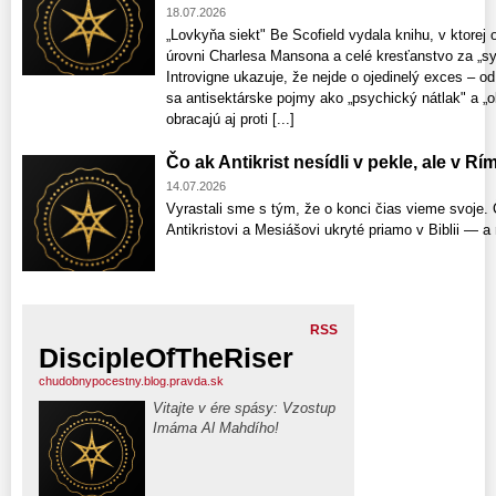
18.07.2026
„Lovkyňa siekt" Be Scofield vydala knihu, v ktorej
úrovni Charlesa Mansona a celé kresťanstvo za „s
Introvigne ukazuje, že nejde o ojedinelý exces – o
sa antisektárske pojmy ako „psychický nátlak" a „
obracajú aj proti [...]
Čo ak Antikrist nesídli v pekle, ale v Rí
14.07.2026
Vyrastali sme s tým, že o konci čias vieme svoje. 
Antikristovi a Mesiášovi ukryté priamo v Biblii — a
RSS
DiscipleOfTheRiser
chudobnypocestny.blog.pravda.sk
Vitajte v ére spásy: Vzostup
Imáma Al Mahdího!