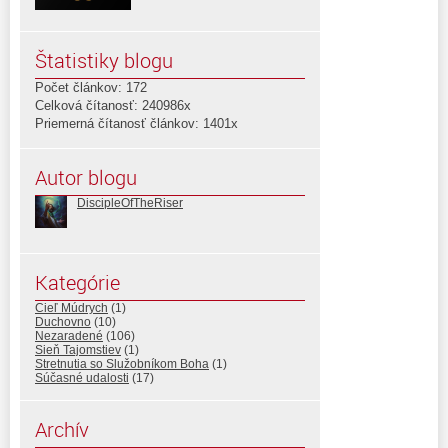
Štatistiky blogu
Počet článkov: 172
Celková čítanosť: 240986x
Priemerná čítanosť článkov: 1401x
Autor blogu
DiscipleOfTheRiser
Kategórie
Cieľ Múdrych
(1)
Duchovno
(10)
Nezaradené
(106)
Sieň Tajomstiev
(1)
Stretnutia so Služobníkom Boha
(1)
Súčasné udalosti
(17)
Archív