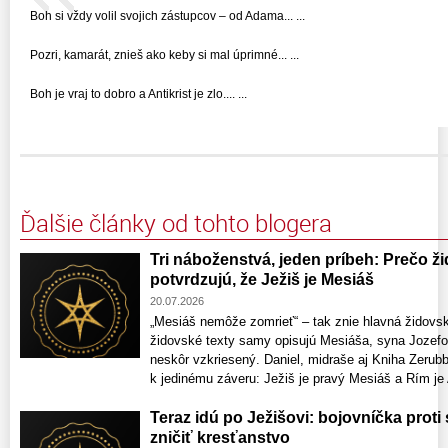
Boh si vždy volil svojich zástupcov – od Adama... ...
Pozri, kamarát, znieš ako keby si mal úprimné... ...
Boh je vraj to dobro a Antikrist je zlo.... ...
Ďalšie články od tohto blogera
Tri náboženstvá, jeden príbeh: Prečo ž
potvrdzujú, že Ježiš je Mesiáš
20.07.2026
„Mesiáš nemôže zomrieť“ – tak znie hlavná židovsk
židovské texty samy opisujú Mesiáša, syna Jozefov
neskôr vzkriesený. Daniel, midraše aj Kniha Zerubb
k jedinému záveru: Ježiš je pravý Mesiáš a Rím je A
Teraz idú po Ježišovi: bojovníčka proti
zničiť kresťanstvo