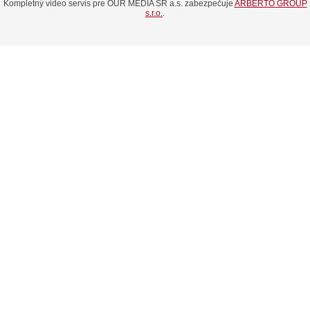
Kompletný video servis pre OUR MEDIA SR a.s. zabezpečuje
ARBERTO GROUP
s.r.o.
.