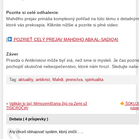
Pozrite si celé odhalenie
:
Mahdiho prejav prináša komplexný pohľad na túto tému s detailným
ktoré vás prekvapia. Kliknite nižšie a pozrite si plné video:
[
POZRIEŤ CELÝ PREJAV MAHDIHO ABA AL-SADIQA
]
Záver
Pravda o Antikristovi môže byť iná, než sme si mysleli. Je čas pozr
pochopiť skutočné nebezpečenstvo, ktoré nám hrozí. Sledujte naše 
Tag:
aktuality
,
antikrist
,
Mahdi
,
proroctva
,
spiritualita
«
Vatikán to tají: Mimozemšťania žijú na Zemi už
ŠOKUJÚC
TISÍCROČIA!
pápe
Debata ( 4 príspevky )
A ty chceš obhajovať systém, ktorý zničil... ...