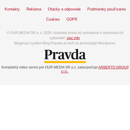
Kontakty
Reklama
Otázky a odpovede
Podmienky používania
Cookies
GDPR
© OUR MEDIA SR a. s. 2026. Autorské práva sú vyhradené a vykonáva ich
vydavateľ,
viac info
.
Blogovací systém Blog.Pravda.sk beží na technológií Wordpress.
Kompletný video servis pre OUR MEDIA SR a.s. zabezpečuje
ARBERTO GROUP
s.r.o.
.