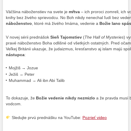
Väčšina náboženstiev na svete je
mŕtva
– ich proroci zomreli, ich v
knihy bez živého sprievodcu. No Boh nikdy nenechal ľudí bez vedeni
náboženstvo
, ktoré má živého Imáma, vedenie a
Božie lano spá
V novej sérii prednášok
Sieň Tajomstiev
(
The Hall of Mysteries
) v
pravé náboženstvo Boha odlišné od všetkých ostatných. Pred očami
Veľkej Británii ukazuje, že judaizmus, kresťanstvo aj islam majú sp
nástupca
:
Mojžiš → Jozue
Ježiš → Peter
Muhammad → Ali ibn Abi Talib
To dokazuje, že
Božie vedenie nikdy nezmizlo
a že pravda musí b
vodcom.
Sledujte prvú prednášku na YouTube:
Pozrieť video