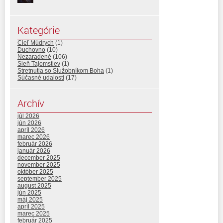
Kategórie
Cieľ Múdrych
(1)
Duchovno
(10)
Nezaradené
(106)
Sieň Tajomstiev
(1)
Stretnutia so Služobníkom Boha
(1)
Súčasné udalosti
(17)
Archív
júl 2026
jún 2026
apríl 2026
marec 2026
február 2026
január 2026
december 2025
november 2025
október 2025
september 2025
august 2025
jún 2025
máj 2025
apríl 2025
marec 2025
február 2025