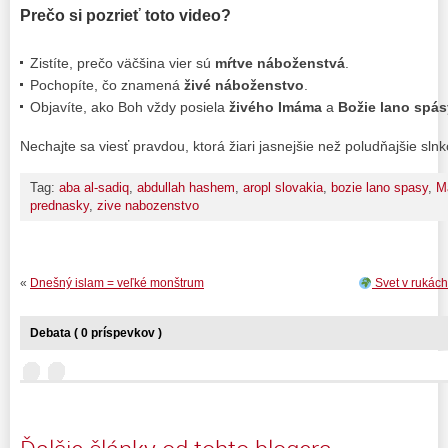
Prečo si pozrieť toto video?
Zistíte, prečo väčšina vier sú
mŕtve náboženstvá
.
Pochopíte, čo znamená
živé náboženstvo
.
Objavíte, ako Boh vždy posiela
živého Imáma
a
Božie lano spás
Nechajte sa viesť pravdou, ktorá žiari jasnejšie než poludňajšie sln
Tag:
aba al-sadiq
,
abdullah hashem
,
aropl slovakia
,
bozie lano spasy
,
M
prednasky
,
zive nabozenstvo
«
Dnešný islam = veľké monštrum
Svet v rukác
Debata ( 0 príspevkov )