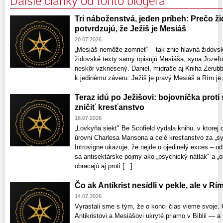
Ďalšie články od tohto blogera
Tri náboženstvá, jeden príbeh: Prečo ž
potvrdzujú, že Ježiš je Mesiáš
20.07.2026
„Mesiáš nemôže zomrieť“ – tak znie hlavná židovsk
židovské texty samy opisujú Mesiáša, syna Jozefov
neskôr vzkriesený. Daniel, midraše aj Kniha Zerubb
k jedinému záveru: Ježiš je pravý Mesiáš a Rím je A
Teraz idú po Ježišovi: bojovníčka proti
zničiť kresťanstvo
18.07.2026
„Lovkyňa siekt" Be Scofield vydala knihu, v ktorej
úrovni Charlesa Mansona a celé kresťanstvo za „s
Introvigne ukazuje, že nejde o ojedinelý exces – o
sa antisektárske pojmy ako „psychický nátlak" a „
obracajú aj proti [...]
Čo ak Antikrist nesídli v pekle, ale v Rí
14.07.2026
Vyrastali sme s tým, že o konci čias vieme svoje. 
Antikristovi a Mesiášovi ukryté priamo v Biblii — a