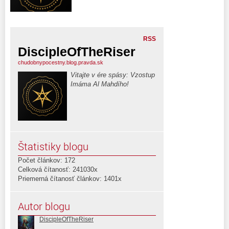
RSS
DiscipleOfTheRiser
chudobnypocestny.blog.pravda.sk
Vitajte v ére spásy: Vzostup
Imáma Al Mahdího!
Štatistiky blogu
Počet článkov: 172
Celková čítanosť: 241030x
Priemerná čítanosť článkov: 1401x
Autor blogu
DiscipleOfTheRiser