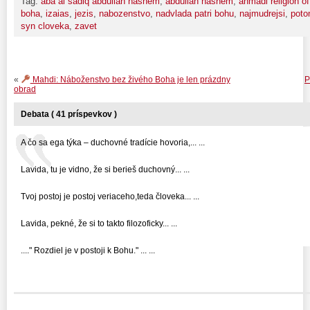
Tag:
aba al sadiq abdullah hashem
,
abdullah hashem
,
ahmadi religion of
boha
,
izaias
,
jezis
,
nabozenstvo
,
nadvlada patri bohu
,
najmudrejsi
,
poto
syn cloveka
,
zavet
«
Mahdi: Náboženstvo bez živého Boha je len prázdny
P
obrad
Debata ( 41 príspevkov )
A čo sa ega týka – duchovné tradície hovoria,... ...
Lavida, tu je vidno, že si berieš duchovný... ...
Tvoj postoj je postoj veriaceho,teda človeka... ...
Lavida, pekné, že si to takto filozoficky... ...
...." Rozdiel je v postoji k Bohu." ... ...