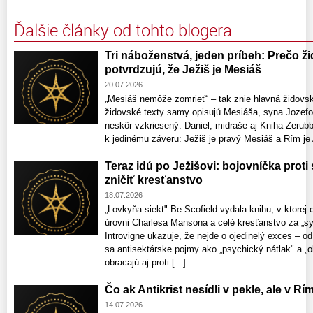
Ďalšie články od tohto blogera
Tri náboženstvá, jeden príbeh: Prečo ž
potvrdzujú, že Ježiš je Mesiáš
20.07.2026
„Mesiáš nemôže zomrieť“ – tak znie hlavná židovsk
židovské texty samy opisujú Mesiáša, syna Jozefov
neskôr vzkriesený. Daniel, midraše aj Kniha Zerubb
k jedinému záveru: Ježiš je pravý Mesiáš a Rím je A
Teraz idú po Ježišovi: bojovníčka proti
zničiť kresťanstvo
18.07.2026
„Lovkyňa siekt" Be Scofield vydala knihu, v ktorej
úrovni Charlesa Mansona a celé kresťanstvo za „s
Introvigne ukazuje, že nejde o ojedinelý exces – o
sa antisektárske pojmy ako „psychický nátlak" a „
obracajú aj proti [...]
Čo ak Antikrist nesídli v pekle, ale v Rí
14.07.2026