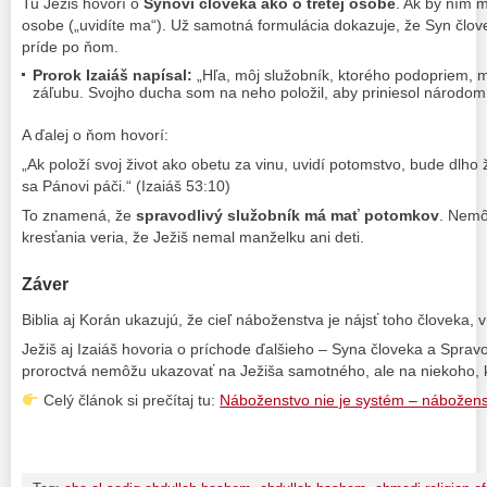
Tu Ježiš hovorí o
Synovi človeka ako o tretej osobe
. Ak by ním m
osobe („uvidíte ma“). Už samotná formulácia dokazuje, že Syn člove
príde po ňom.
Prorok Izaiáš napísal:
„Hľa, môj služobník, ktorého podopriem, 
záľubu. Svojho ducha som na neho položil, aby priniesol národom 
A ďalej o ňom hovorí:
„Ak položí svoj život ako obetu za vinu, uvidí potomstvo, bude dlho 
sa Pánovi páči.“ (Izaiáš 53:10)
To znamená, že
spravodlivý služobník má mať potomkov
. Nemô
kresťania veria, že Ježiš nemal manželku ani deti.
Záver
Biblia aj Korán ukazujú, že cieľ náboženstva je nájsť toho človeka
Ježiš aj Izaiáš hovoria o príchode ďalšieho – Syna človeka a Spravo
proroctvá nemôžu ukazovať na Ježiša samotného, ale na niekoho, 
Celý článok si prečítaj tu:
Náboženstvo nie je systém – nábožens