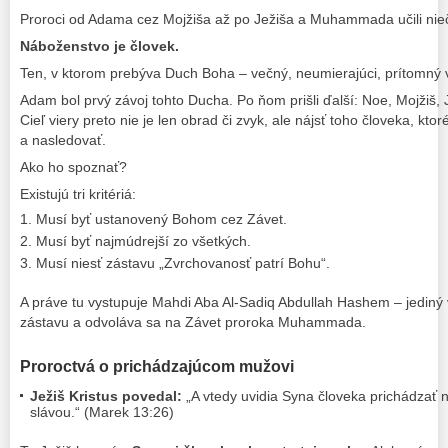
Proroci od Adama cez Mojžiša až po Ježiša a Muhammada učili nieč
Náboženstvo je človek.
Ten, v ktorom prebýva Duch Boha – večný, neumierajúci, prítomný v
Adam bol prvý závoj tohto Ducha. Po ňom prišli ďalší: Noe, Mojžiš, 
Cieľ viery preto nie je len obrad či zvyk, ale nájsť toho človeka, kt
a nasledovať.
Ako ho spoznať?
Existujú tri kritériá:
Musí byť ustanovený Bohom cez Závet.
Musí byť najmúdrejší zo všetkých.
Musí niesť zástavu „Zvrchovanosť patrí Bohu“.
A práve tu vystupuje Mahdi Aba Al-Sadiq Abdullah Hashem – jediný 
zástavu a odvoláva sa na Závet proroka Muhammada.
Proroctvá o prichádzajúcom mužovi
Ježiš Kristus povedal:
„A vtedy uvidia Syna človeka prichádzať 
slávou.“ (Marek 13:26)