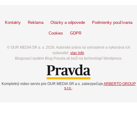
Kontakty
Reklama
Otázky a odpovede
Podmienky používania
Cookies
GDPR
© OUR MEDIA SR a. s. 2026. Autorské práva sú vyhradené a vykonáva ich
vydavateľ,
viac info
.
Blogovací systém Blog.Pravda.sk beží na technológií Wordpress.
Kompletný video servis pre OUR MEDIA SR a.s. zabezpečuje
ARBERTO GROUP
s.r.o.
.