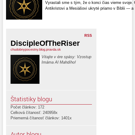
Vyrastali sme s tým, že o konci čias vieme svoje. 
Antikristovi a Mesiášovi ukryté priamo v Biblii — a
RSS
DiscipleOfTheRiser
chudobnypocestny.blog.pravda.sk
Vitajte v ére spásy: Vzostup
Imáma Al Mahdího!
Štatistiky blogu
Počet článkov: 172
Celková čítanosť: 240958x
Priemerná čítanosť článkov: 1401x
Autor blogu