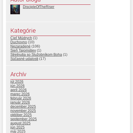
DiscipleOfTheRiser
Kategórie
Cieľ Múdrych
(1)
Duchovno
(10)
Nezaradené
(106)
Sieň Tajomstiev
(1)
Stretnutia so Služobníkom Boha
(1)
Súčasné udalosti
(17)
Archív
júl 2026
jún 2026
apríl 2026
marec 2026
február 2026
január 2026
december 2025
november 2025
október 2025
september 2025
august 2025
jún 2025
máj 2025