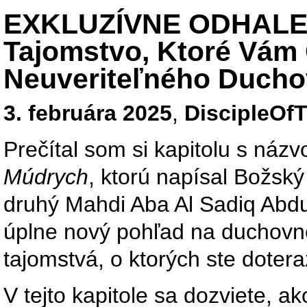
EXKLUZÍVNE ODHALENI
Tajomstvo, Ktoré Vám 
Neuveriteľného Ducho
3. februára 2025
,
DiscipleOf
Prečítal som si kapitolu s náz
Múdrych
, ktorú napísal Božsk
druhý Mahdi Aba Al Sadiq Abdu
úplne nový pohľad na duchovné
tajomstvá, o ktorých ste doteraz
V tejto kapitole sa dozviete, 