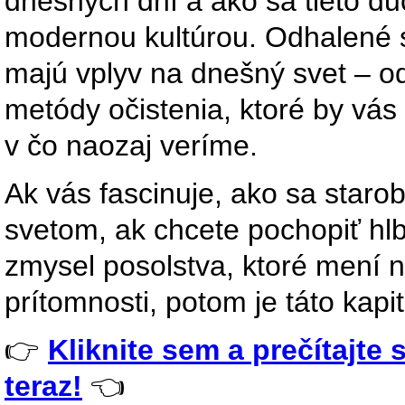
dnešných dní a ako sa tieto du
modernou kultúrou. Odhalené sú
majú vplyv na dnešný svet – o
metódy očistenia, ktoré by vás 
v čo naozaj veríme.
Ak vás fascinuje, ako sa staro
svetom, ak chcete pochopiť hl
zmysel posolstva, ktoré mení n
prítomnosti, potom je táto kapi
👉
Kliknite sem a prečítajte 
teraz!
👈