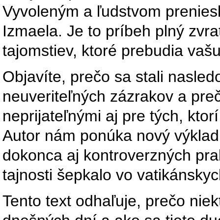
Vyvoleným a ľudstvom preniesl
Izmaela. Je to príbeh plný zvr
tajomstiev, ktoré prebudia vaš
Objavíte, prečo sa stali nasle
neuveriteľných zázrakov a preč
neprijateľnými aj pre tých, ktor
Autor nám ponúka nový výklad
dokonca aj kontroverzných prak
tajnosti šepkalo vo vatikánsky
Tento text odhaľuje, prečo niekt